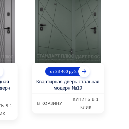
от 28 400 руб.
дная
Квартирная дверь стальная
одерн
модерн №19
КУПИТЬ В 1
В КОРЗИНУ
Ь В 1
КЛИК
ИК