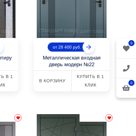
0
от 28 400 руб.
ртиру
Металлическая входная
дверь модерн №22
Ь В 1
КУПИТЬ В 1
В КОРЗИНУ
0
ИК
КЛИК