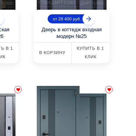
от 28 400 руб.
ская
Дверь в коттедж входная
26
модерн №25
Ь В 1
КУПИТЬ В 1
В КОРЗИНУ
ИК
КЛИК