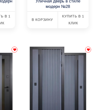
модерн
Уличная дверь в стиле
модерн №28
Ь В 1
КУПИТЬ В 1
В КОРЗИНУ
ИК
КЛИК