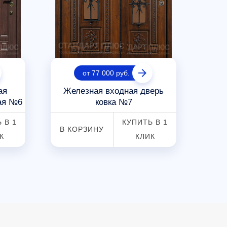
от 77 000 руб.
ая
Железная входная дверь
ая №6
ковка №7
 В 1
КУПИТЬ В 1
В КОРЗИНУ
В К
К
КЛИК