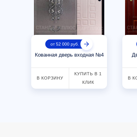
от 52 000 руб.
рь с
Кованная дверь входная №4
Д
 В 1
КУПИТЬ В 1
В КОРЗИНУ
В К
К
КЛИК