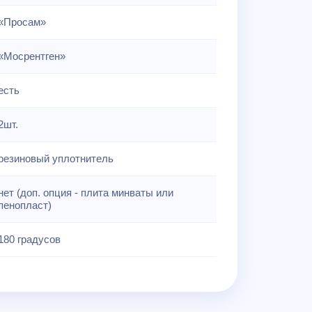
«Просам»
«Мосрентген»
есть
2шт.
резиновый уплотнитель
нет (доп. опция - плита минваты или
пенопласт)
180 градусов