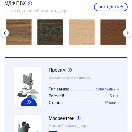
МДФ ПВХ
ВСЕ
ЦВЕТА
Цвета внутренней отделки двери
Просам
Верхний замок двери
Тип замка:
сувальдный
Регелей:
3 шт.
Страна:
Россия
Мосрентген
Нижний замок двери