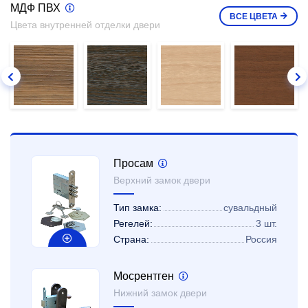
МДФ ПВХ
ВСЕ
ЦВЕТА
Цвета внутренней отделки двери
Просам
Верхний замок двери
Тип замка:
сувальдный
Регелей:
3 шт.
Страна:
Россия
Мосрентген
Нижний замок двери