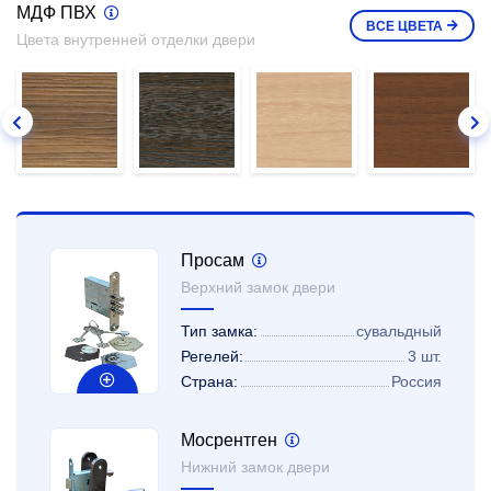
МДФ ПВХ
ВСЕ
ЦВЕТА
Цвета внутренней отделки двери
Просам
Верхний замок двери
Тип замка:
сувальдный
Регелей:
3 шт.
Страна:
Россия
Мосрентген
Нижний замок двери