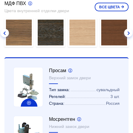
МДФ ПВХ
ВСЕ
ЦВЕТА
Цвета внутренней отделки двери
Просам
Верхний замок двери
Тип замка:
сувальдный
Регелей:
3 шт.
Страна:
Россия
Мосрентген
Нижний замок двери