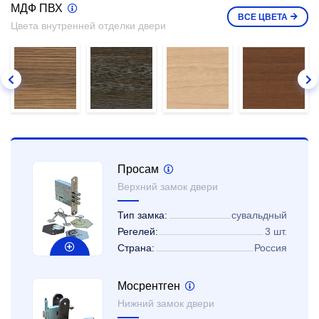
МДФ ПВХ
ВСЕ
ЦВЕТА
Цвета внутренней отделки двери
Просам
Верхний замок двери
Тип замка:
сувальдный
Регелей:
3 шт.
Страна:
Россия
Мосрентген
Нижний замок двери