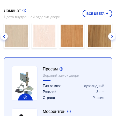
Ламинат
ВСЕ
ЦВЕТА
Цвета внутренней отделки двери
Просам
Верхний замок двери
Тип замка:
сувальдный
Регелей:
3 шт.
Страна:
Россия
Мосрентген