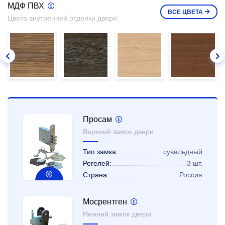
МДФ ПВХ
ВСЕ
ЦВЕТА
Цвета внутренней отделки двери
Просам
Верхний замок двери
Тип замка:
сувальдный
Регелей:
3 шт.
Страна:
Россия
Мосрентген
Нижний замок двери