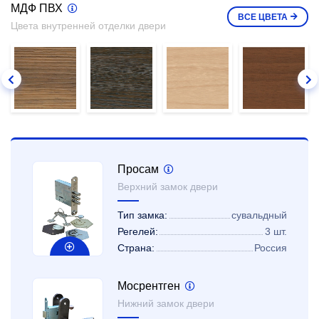
МДФ ПВХ
ВСЕ
ЦВЕТА
Цвета внутренней отделки двери
Просам
Верхний замок двери
Тип замка:
сувальдный
Регелей:
3 шт.
Страна:
Россия
Мосрентген
Нижний замок двери